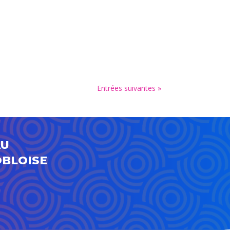
Entrées suivantes »
AU
OBLOISE