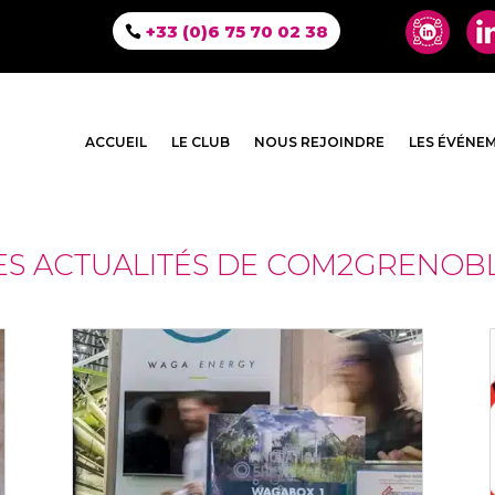
+33 (0)6 75 70 02 38
ACCUEIL
LE CLUB
NOUS REJOINDRE
LES ÉVÉNE
ES ACTUALITÉS DE COM2GRENOB