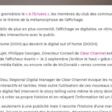
 grenoblois le
« A l’Envers »
, les membres du club des commun
ur le thème de la métamorphose de l’affichage.
lic de plus en plus connecté, l’affichage se digitalise, se réi
 des interactions avec le public.
of home (OOH) qui devient le digital out of home (DOOH).
jet, Philippe Georges, Directeur Conseil de
Clear Channel
est
l’afficheur Avenir « le 2 septembre j’enlève le haut » grâce à 
un média fiable, ou encore celle de McDonald « venez comme vo
 Riou, Regional Digital Manager de Clear Channel évoque les 
interactifs et tactiles. Mais outre l’utilisation de ces nouveaux 
ge digital fait intervenir le story telling voire même le story do
 à créer sa propre histoire et en relayant l’information tel un 
 seulement à une publicité mais il raconte l’histoire d’une m
OH. Tel est le concept des hyperstories, développé par Clear 