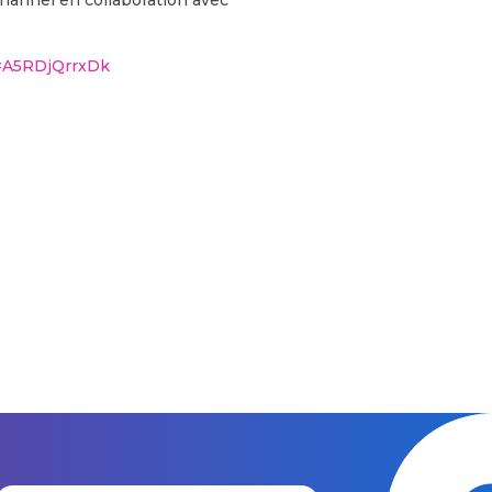
v=A5RDjQrrxDk