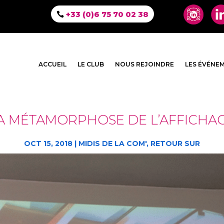
+33 (0)6 75 70 02 38
ACCUEIL
LE CLUB
NOUS REJOINDRE
LES ÉVÉNE
A MÉTAMORPHOSE DE L’AFFICHA
OCT 15, 2018
|
MIDIS DE LA COM'
,
RETOUR SUR