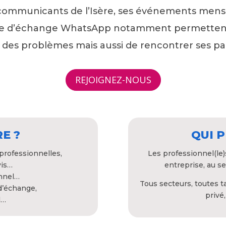
es communicants de l’Isère, ses événements mens
upe d’échange WhatsApp notamment permettent 
des problèmes mais aussi de rencontrer ses pair
REJOIGNEZ-NOUS
E ?
QUI 
professionnelles,
Les professionnel(le
vis…
entreprise, au se
onnel…
Tous secteurs, toutes ta
d’échange,
privé
l…