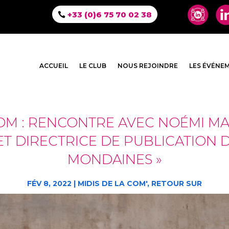
+33 (0)6 75 70 02 38
ACCUEIL
LE CLUB
NOUS REJOINDRE
LES ÉVÉNE
COM : RENCONTRE AVEC NOÉMI MAR
T DIRECTRICE DE PUBLICATION D
MONDAINES »
FÉV 8, 2022
|
MIDIS DE LA COM'
,
RETOUR SUR