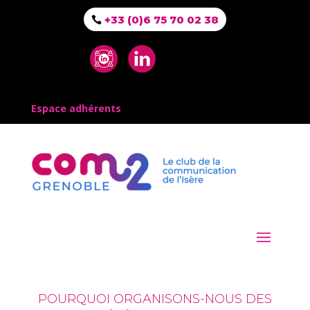
+33 (0)6 75 70 02 38
Espace adhérents
POURQUOI ORGANISONS-NOUS DES