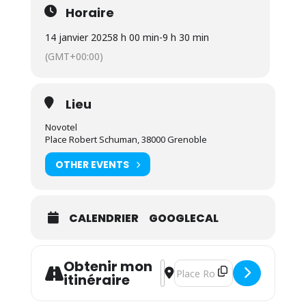
Horaire
14 janvier 2025
8 h 00 min
-
9 h 30 min
(GMT+00:00)
Lieu
Novotel
Place Robert Schuman, 38000 Grenoble
OTHER EVENTS
CALENDRIER
GOOGLECAL
Obtenir mon
Address - Petit déjeuner de rent
Destination Address - Petit d
itinéraire