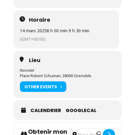
Horaire
14 mars 2025
8 h 00 min
-
9 h 30 min
(GMT+00:00)
Lieu
Novotel
Place Robert Schuman, 38000 Grenoble
OTHER EVENTS
CALENDRIER
GOOGLECAL
Obtenir mon
Address - Petit déjeuner des n
Destination Address - Petit 